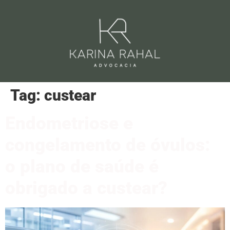
Tag:
custear
Endometriose e
congelamento de óvulos:
o plano de saúde é
obrigado a custear?