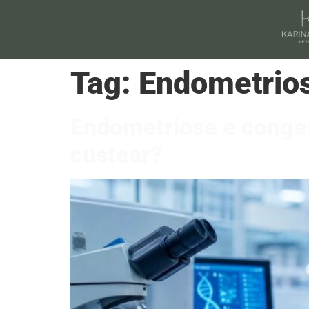
Tag:
Endometrio
Endometriose e congel
custear?