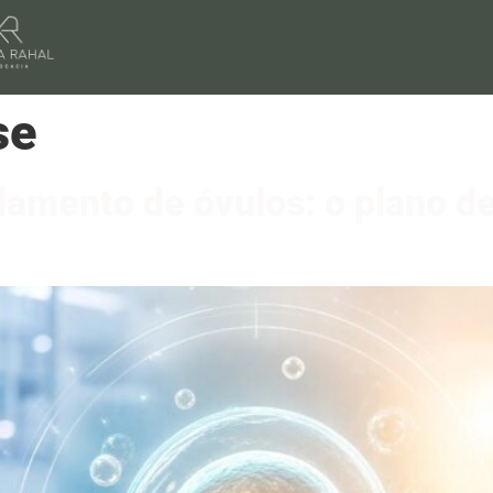
se
amento de óvulos: o plano de