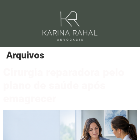
Arquivos
Cirurgia reparadora pelo
plano de saúde após
emagrecer